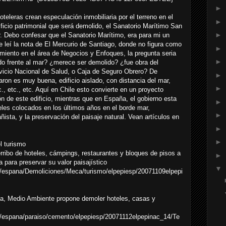
►
teleras crean especulación inmobiliaria por el terreno en el
►
ficio patrimonial que será demolido, el Sanatorio Marítimo San
►
. Debo confesar que el Sanatorio Marítimo, era para mi un
e leí la nota de El Mercurio de Santiago, donde no figura como
►
iento en el área de Negocios y Enfoques, la pregunta seria
►
uado frente al mar? ¿merece ser demolido? ¿fue obra del
vicio Nacional de Salud, o Caja de Seguro Obrero? De
►
aron es muy buena, edificio aislado, con distancia del mar,
►
., etc., etc. Aquí en Chile esto convierte en un proyecto
ón de este edificio, mientras que en España, el gobierno esta
►
es colocados en los últimos años en el borde mar,
►
ñista, y la preservación del paisaje natural. Vean artículos en
►
►
l turismo
ribo de hoteles, cámpings, restaurantes y bloques de pisos a
►
a para preservar su valor paisajístico
▼
lo/espana/Demoliciones/Meca/turismo/elpepiesp/20071109elpepi
ria, Medio Ambiente propone demoler hoteles, casas y
lo/espana/paraiso/cemento/elpepiesp/20071112elpepinac_14/Te