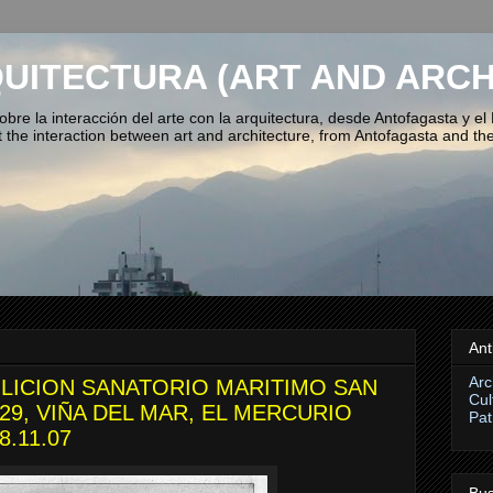
QUITECTURA (ART AND ARCH
bre la interacción del arte con la arquitectura, desde Antofagasta y el
the interaction between art and architecture, from Antofagasta and the
Ant
Arc
LICION SANATORIO MARITIMO SAN
Cul
929, VIÑA DEL MAR, EL MERCURIO
Pat
.11.07
Bus