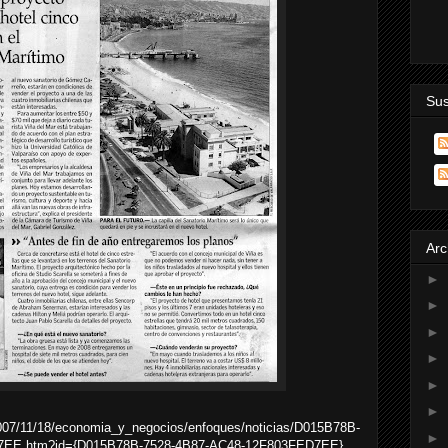
Sus
Arc
►
►
►
►
►
►
/2007/11/18/economia_y_negocios/enfoques/noticias/D015B78B-
►
7EE.htm?id={D015B78B-7528-4B87-AC48-12F803FED7EE}