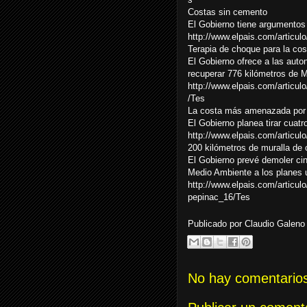
Costas sin cemento
El Gobierno tiene argumentos pa
http://www.elpais.com/articul
Terapia de choque para la cos
El Gobierno ofrece a las auto
recuperar 776 kilómetros de 
http://www.elpais.com/articu
/Tes
La costa más amenazada por
El Gobierno planea tirar cuatr
http://www.elpais.com/articul
200 kilómetros de muralla de
El Gobierno prevé demoler cin
Medio Ambiente a los planes u
http://www.elpais.com/articu
pepinac_16/Tes
Publicado por
Claudio Galeno
No hay comentarios