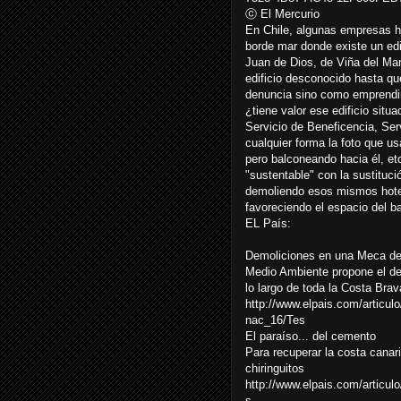
ⓒ El Mercurio
En Chile, algunas empresas ho
borde mar donde existe un edi
Juan de Dios, de Viña del Mar
edificio desconocido hasta qu
denuncia sino como emprendim
¿tiene valor ese edificio sit
Servicio de Beneficencia, Ser
cualquier forma la foto que us
pero balconeando hacia él, etc
"sustentable" con la sustituci
demoliendo esos mismos hotel
favoreciendo el espacio del ba
EL País:
Demoliciones en una Meca de
Medio Ambiente propone el der
lo largo de toda la Costa Brav
http://www.elpais.com/articu
nac_16/Tes
El paraíso... del cemento
Para recuperar la costa cana
chiringuitos
http://www.elpais.com/articu
s