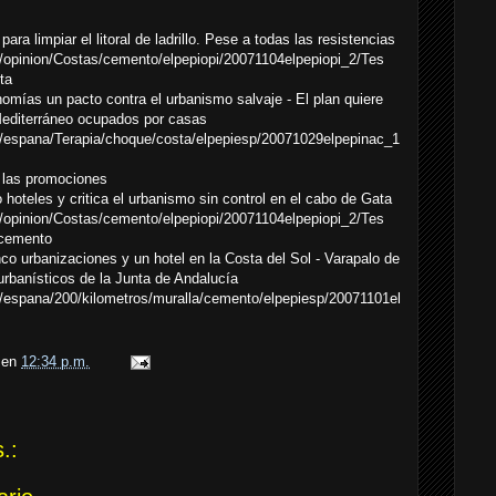
ra limpiar el litoral de ladrillo. Pese a todas las resistencias
o/opinion/Costas/cemento/elpepiopi/20071104elpepiopi_2/Tes
ta
nomías un pacto contra el urbanismo salvaje - El plan quiere
Mediterráneo ocupados por casas
lo/espana/Terapia/choque/costa/elpepiesp/20071029elpepinac_1
 las promociones
o hoteles y critica el urbanismo sin control en el cabo de Gata
o/opinion/Costas/cemento/elpepiopi/20071104elpepiopi_2/Tes
 cemento
co urbanizaciones y un hotel en la Costa del Sol - Varapalo de
rbanísticos de la Junta de Andalucía
lo/espana/200/kilometros/muralla/cemento/elpepiesp/20071101el
en
12:34 p.m.
.: