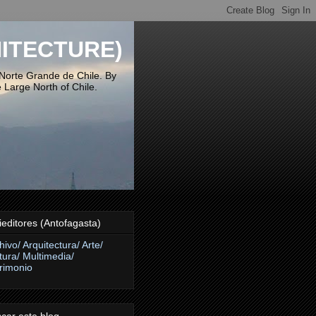
ITECTURE)
 Norte Grande de Chile. By
 Large North of Chile.
ieditores (Antofagasta)
hivo/ Arquitectura/ Arte/
tura/ Multimedia/
rimonio
car este blog