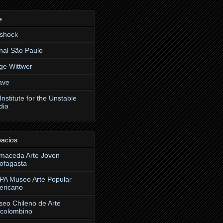
e
ishock
nal São Paulo
ge Wittwer
ave
Institute for the Unstable
dia
acios
maceda Arte Joven
ofagasta
A Museo Arte Popular
ericano
eo Chileno de Arte
colombino