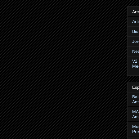
Art
Art
Bie
Jor
Ne
V2 
Me
Esp
Bal
Ant
MAP
Am
Mus
Pre