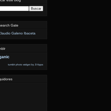
search Gate
blr
ganic
tumblr photo widget by JI Apps
uidores