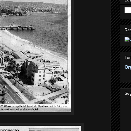
Re
Tum
Or
Seg