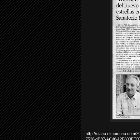
http://diario.elmercurio.com
7528-4B87-AC48-12F803FED